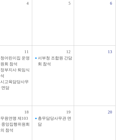
4
5
6
11
12
13
도청어린이집 운영
서부청 조합원 간담
원회 참석
회 참석
행정부지사 퇴임식
참석
고시고육담당사무
 면담
18
19
20
무원연맹 제103
총무담당사무관 면
차 중앙집행위원회
담
의 참석