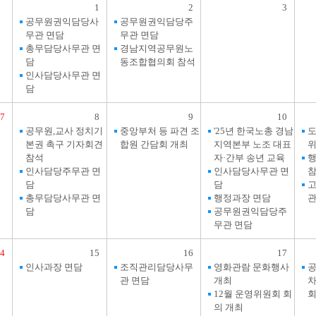
1
2
3
공무원권익담당사
공무원권익담당주
무관 면담
무관 면담
총무담당사무관 면
경남지역공무원노
담
동조합협의회 참석
인사담당사무관 면
담
7
8
9
10
공무원,교사 정치기
중앙부처 등 파견 조
'25년 한국노총 경남
본권 촉구 기자회견
합원 간담회 개최
지역본부 노조 대표
위
참석
자·간부 송년 교육
인사담당주무관 면
인사담당사무관 면
담
담
총무담당사무관 면
행정과장 면담
관
담
공무원권익담당주
무관 면담
14
15
16
17
인사과장 면담
조직관리담당사무
영화관람 문화행사
공
관 면담
개최
12월 운영위원회 회
회
의 개최