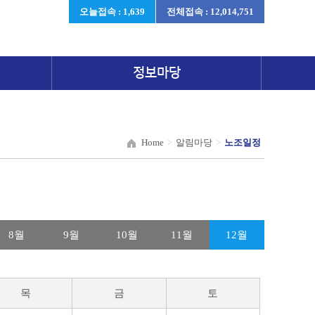
오늘접속 : 1,639
전체접속 : 12,014,751
정보마당
Home
>
알림마당
>
노조일정
8월
9월
10월
11월
12월
목
금
토