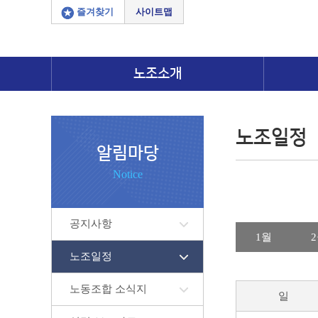
즐겨찾기
사이트맵
노조소개
노조일정
알림마당
Notice
공지사항
1월
노조일정
노동조합 소식지
일