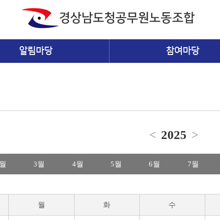
알림마당
참여마당
<
2025
>
2월
3월
4월
5월
6월
7월
월
화
수