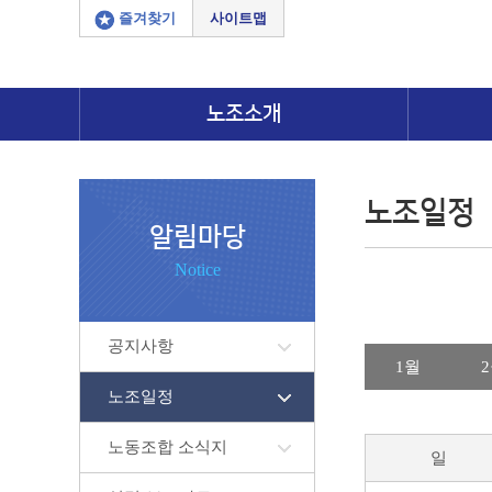
즐겨찾기
사이트맵
노조소개
노조일정
알림마당
Notice
공지사항
1월
노조일정
노동조합 소식지
일