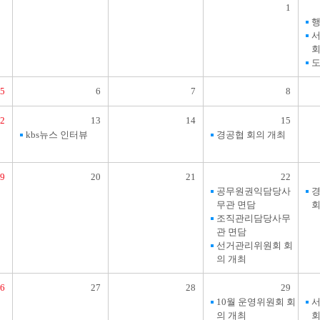
1
행
서
회
도
5
6
7
8
12
13
14
15
kbs뉴스 인터뷰
경공협 회의 개최
19
20
21
22
공무원권익담당사
무관 면담
회
조직관리담당사무
관 면담
선거관리위원회 회
의 개최
26
27
28
29
10월 운영위원회 회
서
의 개최
회