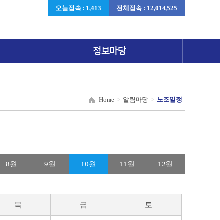
오늘접속 : 1,413
전체접속 : 12,014,525
정보마당
Home
>
알림마당
>
노조일정
8월
9월
10월
11월
12월
목
금
토