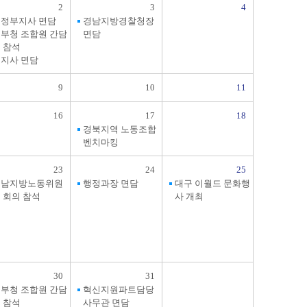
2
3
4
정부지사 면담
경남지방경찰청장
부청 조합원 간담
면담
 참석
지사 면담
9
10
11
16
17
18
경북지역 노동조합
벤치마킹
23
24
25
경남지방노동위원
행정과장 면담
대구 이월드 문화행
 회의 참석
사 개최
30
31
부청 조합원 간담
혁신지원파트담당
 참석
사무관 면담