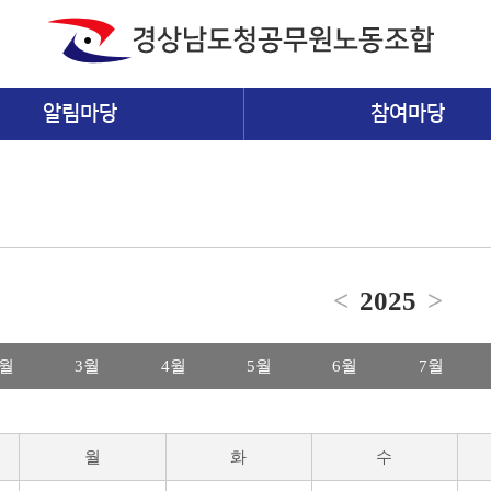
알림마당
참여마당
<
2025
>
2월
3월
4월
5월
6월
7월
월
화
수