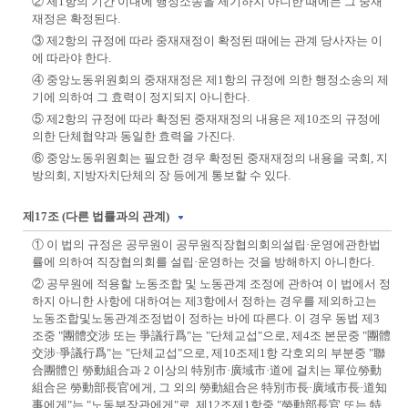
② 제1항의 기간 이내에 행정소송을 제기하지 아니한 때에는 그 중재
재정은 확정된다.
③ 제2항의 규정에 따라 중재재정이 확정된 때에는 관계 당사자는 이
에 따라야 한다.
④ 중앙노동위원회의 중재재정은 제1항의 규정에 의한 행정소송의 제
기에 의하여 그 효력이 정지되지 아니한다.
⑤ 제2항의 규정에 따라 확정된 중재재정의 내용은 제10조의 규정에
의한 단체협약과 동일한 효력을 가진다.
⑥ 중앙노동위원회는 필요한 경우 확정된 중재재정의 내용을 국회, 지
방의회, 지방자치단체의 장 등에게 통보할 수 있다.
제17조 (다른 법률과의 관계)
① 이 법의 규정은 공무원이 공무원직장협의회의설립·운영에관한법
률에 의하여 직장협의회를 설립·운영하는 것을 방해하지 아니한다.
② 공무원에 적용할 노동조합 및 노동관계 조정에 관하여 이 법에서 정
하지 아니한 사항에 대하여는 제3항에서 정하는 경우를 제외하고는
노동조합및노동관계조정법이 정하는 바에 따른다. 이 경우 동법 제3
조중 "團體交涉 또는 爭議行爲"는 "단체교섭"으로, 제4조 본문중 "團體
交涉·爭議行爲"는 "단체교섭"으로, 제10조제1항 각호외의 부분중 "聯
合團體인 勞動組合과 2 이상의 特別市·廣域市·道에 걸치는 單位勞動
組合은 勞動部長官에게, 그 외의 勞動組合은 特別市長·廣域市長·道知
事에게"는 "노동부장관에게"로, 제12조제1항중 "勞動部長官 또는 特