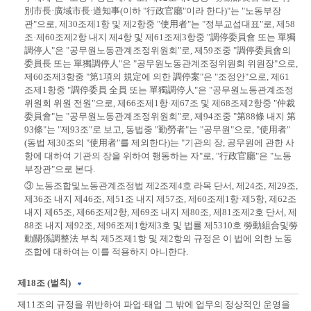
別市長·廣域市長·道知事(이하 "行政官廳"이라 한다)"는 "노동부장
관"으로, 제30조제1항 및 제2항중 "使用者"는 "정부교섭대표"로, 제58
조·제60조제2항 내지 제4항 및 제61조제3항중 "調停委員會 또는 單獨
調停人"은 "공무원노동관계조정위원회"로, 제59조중 "調停委員會의
委員長 또는 單獨調停人"은 "공무원노동관계조정위원회 위원장"으로,
제60조제3항중 "第1項의 規定에 의한 調停案"은 "조정안"으로, 제61
조제1항중 "調停委員 全員 또는 單獨調停人"은 "공무원노동관계조정
위원회 위원 전원"으로, 제66조제1항·제67조 및 제68조제2항중 "仲裁
委員會"는 "공무원노동관계조정위원회"로, 제94조중 "第88條 내지 第
93條"는 "제93조"로 보고, 동법중 "勤勞者"는 "공무원"으로, "使用者"
(동법 제30조의 "使用者"를 제외한다)는 "기관의 장, 공무원에 관한 사
항에 대하여 기관의 장을 위하여 행동하는 자"로, "行政官廳"은 "노동
부장관"으로 본다.
③ 노동조합및노동관계조정법 제2조제4호 라목 단서, 제24조, 제29조,
제36조 내지 제46조, 제51조 내지 제57조, 제60조제1항·제5항, 제62조
내지 제65조, 제66조제2항, 제69조 내지 제80조, 제81조제2호 단서, 제
88조 내지 제92조, 제96조제1항제3호 및 법률 제5310호 勞動組合및勞
動關係調整法 부칙 제5조제1항 및 제2항의 규정은 이 법에 의한 노동
조합에 대하여는 이를 적용하지 아니한다.
제18조 (벌칙)
제11조의 규정을 위반하여 파업·태업 그 밖에 업무의 정상적인 운영을