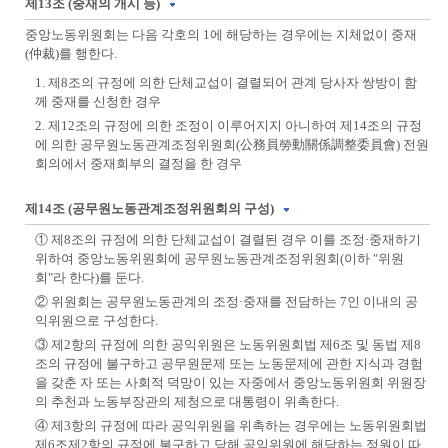
제13조 (중재의 개시 등)
중앙노동위원회는 다음 각호의 1에 해당하는 경우에는 지체없이 중재
(仲裁)를 행한다.
1. 제8조의 규정에 의한 단체교섭이 결렬되어 관계 당사자 쌍방이 함
께 중재를 신청한 경우
2. 제12조의 규정에 의한 조정이 이루어지지 아니하여 제14조의 규정
에 의한 공무원노동관계조정위원회(公務員勞動關係調整委員會) 전원
회의에서 중재회부의 결정을 한 경우
제14조 (공무원노동관계조정위원회의 구성)
① 제8조의 규정에 의한 단체교섭이 결렬된 경우 이를 조정·중재하기
위하여 중앙노동위원회에 공무원노동관계조정위원회(이하 "위원
회"라 한다)를 둔다.
② 위원회는 공무원노동관계의 조정·중재를 전담하는 7인 이내의 공
익위원으로 구성한다.
③ 제2항의 규정에 의한 공익위원은 노동위원회법 제6조 및 동법 제8
조의 규정에 불구하고 공무원문제 또는 노동문제에 관한 지식과 경험
을 갖춘 자 또는 사회적 덕망이 있는 자중에서 중앙노동위원회 위원장
의 추천과 노동부장관의 제청으로 대통령이 위촉한다.
④ 제3항의 규정에 따라 공익위원을 위촉하는 경우에는 노동위원회법
제6조제2항의 규정에 불구하고 당해 공익위원에 해당하는 정원이 따