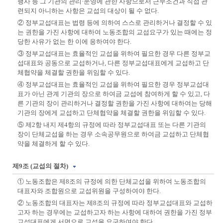
행사 등 그 기관의 관리·운영에 관한 사항으로서 근무조건과 직접 관
련되지 아니하는 사항은 교섭의 대상이 될 수 없다.
② 정부교섭대표는 법령 등에 의하여 스스로 관리하거나 결정할 수 있
는 권한을 가진 사항에 대하여 노동조합의 교섭요구가 있는 때에는 정
당한 사유가 없는 한 이에 응하여야 한다.
③ 정부교섭대표는 효율적인 교섭을 위하여 필요한 경우 다른 정부교
섭대표와 공동으로 교섭하거나, 다른 정부교섭대표에게 교섭하고 단
체협약을 체결할 권한을 위임할 수 있다.
④ 정부교섭대표는 효율적인 교섭을 위하여 필요한 경우 정부교섭대
표가 아닌 관계 기관의 장으로 하여금 교섭에 참여하게 할 수 있고, 다
른 기관의 장이 관리하거나 결정할 권한을 가진 사항에 대하여는 당해
기관의 장에게 교섭하고 단체협약을 체결할 권한을 위임할 수 있다.
⑤ 제2항 내지 제4항의 규정에 따라 정부교섭대표 또는 다른 기관의
장이 단체교섭을 하는 경우 소속공무원으로 하여금 교섭하고 단체협
약을 체결하게 할 수 있다.
제9조 (교섭의 절차)
① 노동조합은 제8조의 규정에 의한 단체교섭을 위하여 노동조합의
대표자와 조합원으로 교섭위원을 구성하여야 한다.
② 노동조합의 대표자는 제8조의 규정에 따라 정부교섭대표와 교섭하
고자 하는 경우에는 교섭하고자 하는 사항에 대하여 권한을 가진 정부
교섭대표에게 서면으로 교섭을 요구하여야 한다.