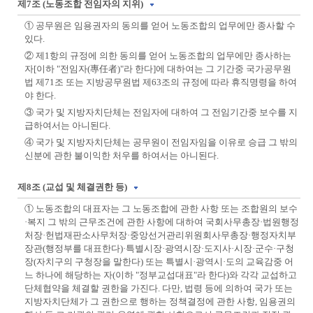
제7조 (노동조합 전임자의 지위)
① 공무원은 임용권자의 동의를 얻어 노동조합의 업무에만 종사할 수
있다.
② 제1항의 규정에 의한 동의를 얻어 노동조합의 업무에만 종사하는
자[이하 "전임자(專任者)"라 한다]에 대하여는 그 기간중 국가공무원
법 제71조 또는 지방공무원법 제63조의 규정에 따라 휴직명령을 하여
야 한다.
③ 국가 및 지방자치단체는 전임자에 대하여 그 전임기간중 보수를 지
급하여서는 아니된다.
④ 국가 및 지방자치단체는 공무원이 전임자임을 이유로 승급 그 밖의
신분에 관한 불이익한 처우를 하여서는 아니된다.
제8조 (교섭 및 체결권한 등)
① 노동조합의 대표자는 그 노동조합에 관한 사항 또는 조합원의 보수
·복지 그 밖의 근무조건에 관한 사항에 대하여 국회사무총장·법원행정
처장·헌법재판소사무처장·중앙선거관리위원회사무총장·행정자치부
장관(행정부를 대표한다)·특별시장·광역시장·도지사·시장·군수·구청
장(자치구의 구청장을 말한다) 또는 특별시·광역시·도의 교육감중 어
느 하나에 해당하는 자(이하 "정부교섭대표"라 한다)와 각각 교섭하고
단체협약을 체결할 권한을 가진다. 다만, 법령 등에 의하여 국가 또는
지방자치단체가 그 권한으로 행하는 정책결정에 관한 사항, 임용권의