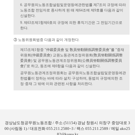
6. 공무원의노동조합설립및운영등에관한법률 제7조의 규정에 따라
노동조합 전임자로 종사하게 된 때 제64조에 제9호를 다음과 같이
신설한다.
9. 제63조제1항제6호의 규정에 의한 휴직기간은 그 전임기간으로
한다.
③ 노동위원회법중 다음과 같이 개정한다.
제15조제1항중 "仲裁委員會 및 敎員勞動關係調整委員會"를 "중재
위원회(仲裁委員會)·교원노동관계조정위원회(敎員勞動關係調整
委員會) 및 공무원노동관계조정위원회(公務員勞動關係調整委員
會)"로 하고, 동조에 제6항을 다음과 같이 신설한다.
공무원노동관계조정위원회는 공무원의노동조합설립및운영등에관
한법률이 정하는 바에 따라 설치·구성하며, 동법의 규정에의한 조
정·중재 그 밖에 이와 관련된 사항을 처리한다.
경상남도청공무원노동조합 / 주소 (51154) 경남 창원시 의창구 중앙대로 3
00 (사림동 1) / 대표전화 055.211.2580~3 / 팩스 055.211.2589 / 메일 ako25
82@korea.kr