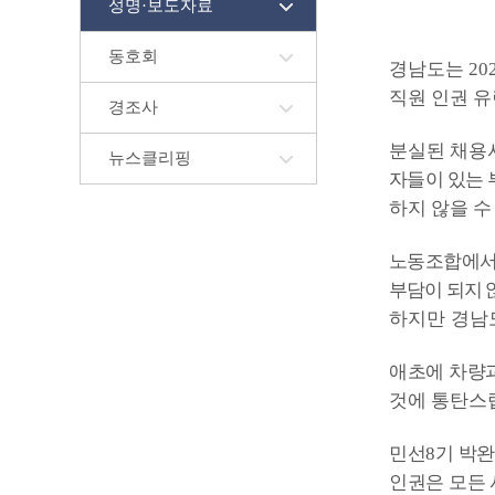
성명·보도자료
동호회
경남도는
20
직원 인권 
경조사
분실된 채용
뉴스클리핑
자들이 있는
하지 않을 수
노동조합에서
부담이 되지 
하지만 경남
애초에 차량과
것에 통탄스
민선
8
기 박
인권은 모든