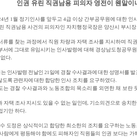
인권 유린 직권남용 피의자 영전이 웬말이
24
년
1
월 정기인사를 앞두고
4
급 이상 간부공무원에 대한 인
유린 직권남용 사건의 피의자인 자치행정국장은 양산시 부시
서류를 찾는 과정에서 직원 차량과 자택 조사를 지시하며 직
 부서에 그대로 유임시키는
인사발령에 대해 경상남도청공무원노
 없다
.
는 인사발령 전날인
21
일에 경찰 수사결과에 대한 성명서를 
않도록 관련자에 대한 합당한
인사 조치를 요구하였다
.
도는 경찰 수사결과와 노동조합의 목소리를 외면한 채 보란 
 자택 조사 지시도 있을 수 없는 일인데
,
기소의견으로 송치한
럽기만 하다
.
완수 도정은 상식적이고 합당한 최소한의 조치를 요구하는 노
 사람에게 평등해야 함에도 피해자인 직원들의 인권 보다는
가