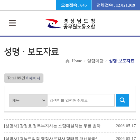
오늘접속 : 645
전체접속 : 12,021,019
성명·보도자료
Home
>
알림마당
>
성명·보도자료
Total 89건
6 페이지
[성명서] 강정호 정무부지사는 소탐대실하는 우를 범하
2006-05-17
지 마라
[성명서] 경남도의회 행정사무감사 행태를 개선하라!
2006-05-17