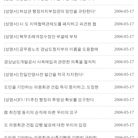
[성명서] 허성관 행정자치부장관의 망언을 규탄한다!
2006-05-17
[성명서] 시·도 지역협력관제도를 폐지하고 파견된 협
2006-05-17
력관은 소환하라.
[성명서] 복무조례개정수정안 부결에 부쳐
2006-05-17
[성명서] 공무원노조 경남도청지부의 이름을 도용함에
2006-05-17
분개하면서
경상남도개발공사 사옥매입과 관련한 의혹을 철저히
2006-05-17
조사하여 한점 의혹이 없…
[성명서] 친일인명사전 발간을 적극 지지한다!
2006-05-17
도민을 기만하는 의원회관 건립 즉각 중지하고, 도정현
2006-05-17
안사업 조사특위는 객…
[성명서]F3 / F1추진 행정의 투명성 확보를 요구한다
2006-05-17
故 최진명 동지의 순직에 따른 우리의 요구
2006-05-17
도 의원회관 건립 강행 발표에 대한 우리의 입장
2006-05-17
도민을 기만하는 의원회관 신축강행을 강력히 규탄한
2006-05-17