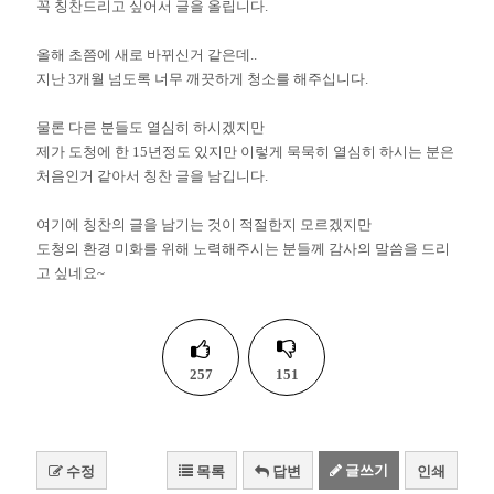
꼭 칭찬드리고 싶어서 글을 올립니다.
올해 초쯤에 새로 바뀌신거 같은데..
지난 3개월 넘도록 너무 깨끗하게 청소를 해주십니다.
물론 다른 분들도 열심히 하시겠지만
제가 도청에 한 15년정도 있지만 이렇게 묵묵히 열심히 하시는 분은
처음인거 같아서 칭찬 글을 남깁니다.
여기에 칭찬의 글을 남기는 것이 적절한지 모르겠지만
도청의 환경 미화를 위해 노력해주시는 분들께 감사의 말씀을 드리
고 싶네요~
257
151
글쓰기
수정
목록
답변
인쇄