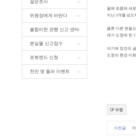
설문조사
올해 초쯤에 새로
지난 3개월 넘도
위원장에게 바란다
물론 다른 분들
불합리한 관행 신고 센터
제가 도청에 한 
분실물 신고접수
여기에 칭찬의 
도청의 환경 미화
로봇랜드 신청
천만 명 돌파 이벤트
수정
이전글
끼