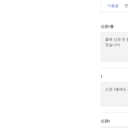
다음글
연
신관5층
올해 신관 전
었습니다.
1
신관 3층에도
신관4