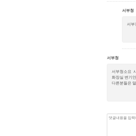
서부청
서부
서부청
서부청소요 사
화장실 변기안
다른분들은 말