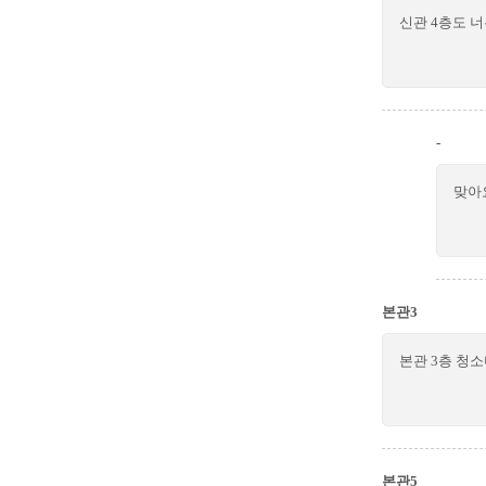
신관 4층도 
-
맞아
본관3
본관 3층 청
본관5