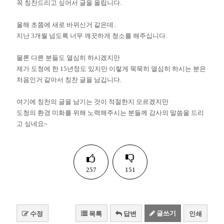
꼭 칭찬드리고 싶어서 글을 올립니다.
올해 초쯤에 새로 바뀌신거 같은데..
지난 3개월 넘도록 너무 깨끗하게 청소를 해주십니다.
물론 다른 분들도 열심히 하시겠지만
제가 도청에 한 15년정도 있지만 이렇게 묵묵히 열심히 하시는 분은
처음인거 같아서 칭찬 글을 남깁니다.
여기에 칭찬의 글을 남기는 것이 적절한지 모르겠지만
도청의 환경 미화를 위해 노력해주시는 분들께 감사의 말씀을 드리
고 싶네요~
257
151
글쓰기
수정
목록
답변
인쇄