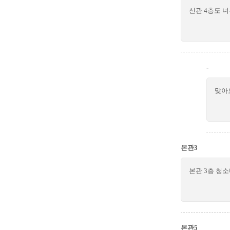
신관 4층도 
-
맞아
본관3
본관 3층 청
본관5