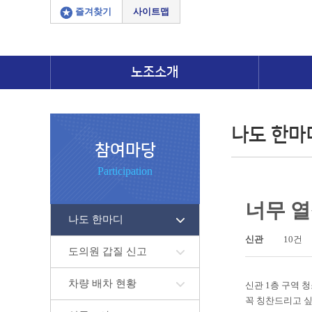
즐겨찾기
사이트맵
노조소개
나도 한마
참여마당
Participation
너무 열
나도 한마디
신관
10건
도의원 갑질 신고
차량 배차 현황
신관 1층 구역 
꼭 칭찬드리고 싶