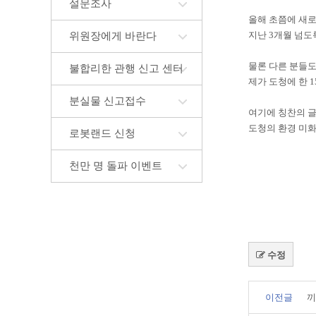
설문조사
올해 초쯤에 새로
지난 3개월 넘도
위원장에게 바란다
물론 다른 분들
불합리한 관행 신고 센터
제가 도청에 한 
분실물 신고접수
여기에 칭찬의 
도청의 환경 미화
로봇랜드 신청
천만 명 돌파 이벤트
수정
이전글
끼