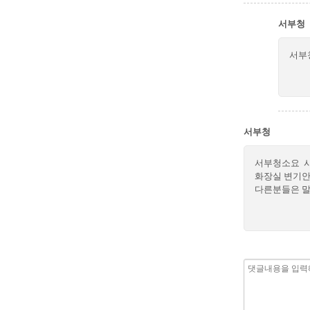
서부청
서부
서부청
서부청소요 사
화장실 변기안
다른분들은 말