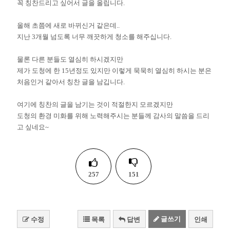
꼭 칭찬드리고 싶어서 글을 올립니다.
올해 초쯤에 새로 바뀌신거 같은데..
지난 3개월 넘도록 너무 깨끗하게 청소를 해주십니다.
물론 다른 분들도 열심히 하시겠지만
제가 도청에 한 15년정도 있지만 이렇게 묵묵히 열심히 하시는 분은
처음인거 같아서 칭찬 글을 남깁니다.
여기에 칭찬의 글을 남기는 것이 적절한지 모르겠지만
도청의 환경 미화를 위해 노력해주시는 분들께 감사의 말씀을 드리
고 싶네요~
257
151
글쓰기
수정
목록
답변
인쇄