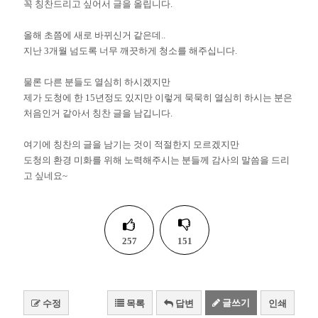
꼭 칭찬드리고 싶어서 글을 올립니다.
올해 초쯤에 새로 바뀌신거 같은데..
지난 3개월 넘도록 너무 깨끗하게 청소를 해주십니다.
물론 다른 분들도 열심히 하시겠지만
제가 도청에 한 15년정도 있지만 이렇게 묵묵히 열심히 하시는 분은
처음인거 같아서 칭찬 글을 남깁니다.
여기에 칭찬의 글을 남기는 것이 적절한지 모르겠지만
도청의 환경 미화를 위해 노력해주시는 분들께 감사의 말씀을 드리
고 싶네요~
257
151
글쓰기
수정
목록
답변
인쇄