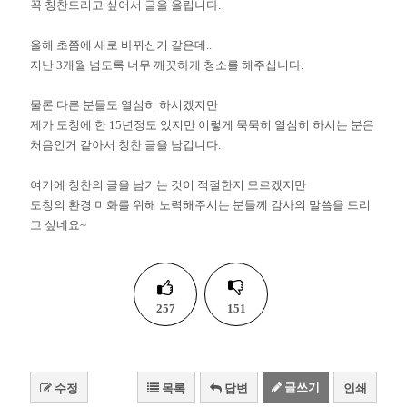
꼭 칭찬드리고 싶어서 글을 올립니다.
올해 초쯤에 새로 바뀌신거 같은데..
지난 3개월 넘도록 너무 깨끗하게 청소를 해주십니다.
물론 다른 분들도 열심히 하시겠지만
제가 도청에 한 15년정도 있지만 이렇게 묵묵히 열심히 하시는 분은
처음인거 같아서 칭찬 글을 남깁니다.
여기에 칭찬의 글을 남기는 것이 적절한지 모르겠지만
도청의 환경 미화를 위해 노력해주시는 분들께 감사의 말씀을 드리
고 싶네요~
257
151
글쓰기
수정
목록
답변
인쇄