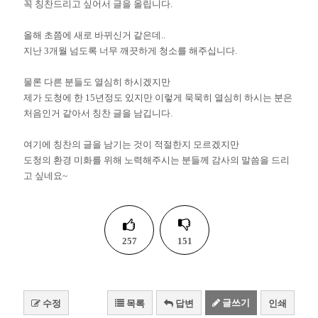
꼭 칭찬드리고 싶어서 글을 올립니다.
올해 초쯤에 새로 바뀌신거 같은데..
지난 3개월 넘도록 너무 깨끗하게 청소를 해주십니다.
물론 다른 분들도 열심히 하시겠지만
제가 도청에 한 15년정도 있지만 이렇게 묵묵히 열심히 하시는 분은
처음인거 같아서 칭찬 글을 남깁니다.
여기에 칭찬의 글을 남기는 것이 적절한지 모르겠지만
도청의 환경 미화를 위해 노력해주시는 분들께 감사의 말씀을 드리
고 싶네요~
257
151
글쓰기
수정
목록
답변
인쇄