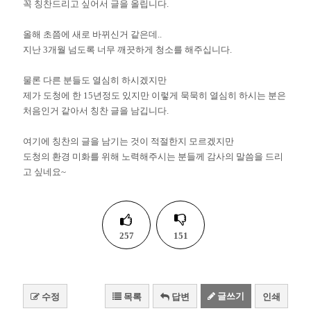
꼭 칭찬드리고 싶어서 글을 올립니다.
올해 초쯤에 새로 바뀌신거 같은데..
지난 3개월 넘도록 너무 깨끗하게 청소를 해주십니다.
물론 다른 분들도 열심히 하시겠지만
제가 도청에 한 15년정도 있지만 이렇게 묵묵히 열심히 하시는 분은
처음인거 같아서 칭찬 글을 남깁니다.
여기에 칭찬의 글을 남기는 것이 적절한지 모르겠지만
도청의 환경 미화를 위해 노력해주시는 분들께 감사의 말씀을 드리
고 싶네요~
257
151
글쓰기
수정
목록
답변
인쇄