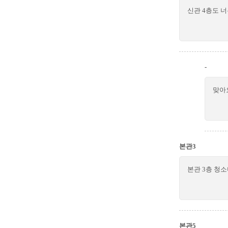
신관 4층도 
-
맞아
본관3
본관 3층 청
본관5