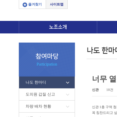
즐겨찾기
사이트맵
노조소개
나도 한마
참여마당
Participation
너무 열
나도 한마디
신관
10건
도의원 갑질 신고
차량 배차 현황
신관 1층 구역 
꼭 칭찬드리고 싶