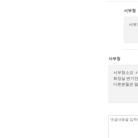
서부청
서부
서부청
서부청소요 사
화장실 변기안
다른분들은 말