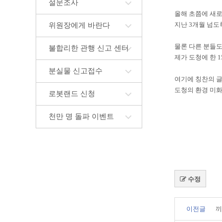
설문조사
올해 초쯤에 새로
지난 3개월 넘도
위원장에게 바란다
물론 다른 분들
불합리한 관행 신고 센터
제가 도청에 한 
분실물 신고접수
여기에 칭찬의 
도청의 환경 미화
로봇랜드 신청
천만 명 돌파 이벤트
수정
이전글
끼