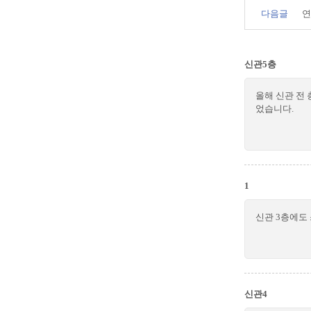
다음글
연
신관5층
올해 신관 전
었습니다.
1
신관 3층에도
신관4