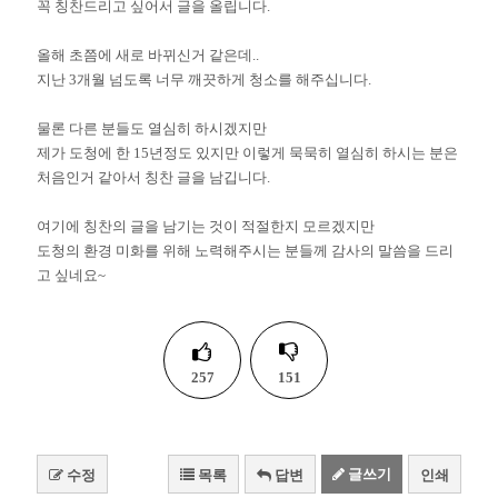
꼭 칭찬드리고 싶어서 글을 올립니다.
올해 초쯤에 새로 바뀌신거 같은데..
지난 3개월 넘도록 너무 깨끗하게 청소를 해주십니다.
물론 다른 분들도 열심히 하시겠지만
제가 도청에 한 15년정도 있지만 이렇게 묵묵히 열심히 하시는 분은
처음인거 같아서 칭찬 글을 남깁니다.
여기에 칭찬의 글을 남기는 것이 적절한지 모르겠지만
도청의 환경 미화를 위해 노력해주시는 분들께 감사의 말씀을 드리
고 싶네요~
257
151
글쓰기
수정
목록
답변
인쇄