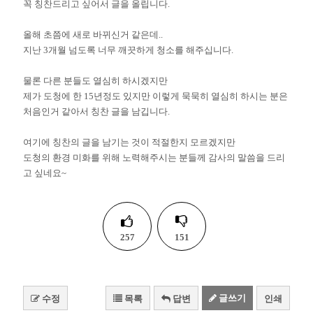
꼭 칭찬드리고 싶어서 글을 올립니다.
올해 초쯤에 새로 바뀌신거 같은데..
지난 3개월 넘도록 너무 깨끗하게 청소를 해주십니다.
물론 다른 분들도 열심히 하시겠지만
제가 도청에 한 15년정도 있지만 이렇게 묵묵히 열심히 하시는 분은
처음인거 같아서 칭찬 글을 남깁니다.
여기에 칭찬의 글을 남기는 것이 적절한지 모르겠지만
도청의 환경 미화를 위해 노력해주시는 분들께 감사의 말씀을 드리
고 싶네요~
257
151
글쓰기
수정
목록
답변
인쇄