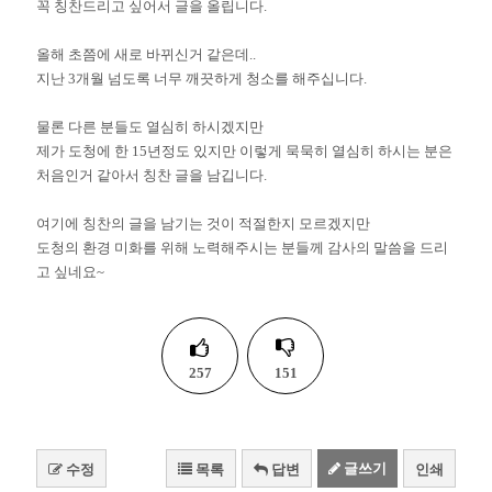
꼭 칭찬드리고 싶어서 글을 올립니다.
올해 초쯤에 새로 바뀌신거 같은데..
지난 3개월 넘도록 너무 깨끗하게 청소를 해주십니다.
물론 다른 분들도 열심히 하시겠지만
제가 도청에 한 15년정도 있지만 이렇게 묵묵히 열심히 하시는 분은
처음인거 같아서 칭찬 글을 남깁니다.
여기에 칭찬의 글을 남기는 것이 적절한지 모르겠지만
도청의 환경 미화를 위해 노력해주시는 분들께 감사의 말씀을 드리
고 싶네요~
257
151
글쓰기
수정
목록
답변
인쇄