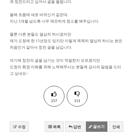
꼭 칭찬드리고 싶어서 글을 올립니다.
올해 초쯤에 새로 바뀌신거 같은데..
지난 3개월 넘도록 너무 깨끗하게 청소를 해주십니다.
물론 다른 분들도 열심히 하시겠지만
제가 도청에 한 15년정도 있지만 이렇게 묵묵히 열심히 하시는 분은
처음인거 같아서 칭찬 글을 남깁니다.
여기에 칭찬의 글을 남기는 것이 적절한지 모르겠지만
도청의 환경 미화를 위해 노력해주시는 분들께 감사의 말씀을 드리
고 싶네요~
257
151
글쓰기
수정
목록
답변
인쇄