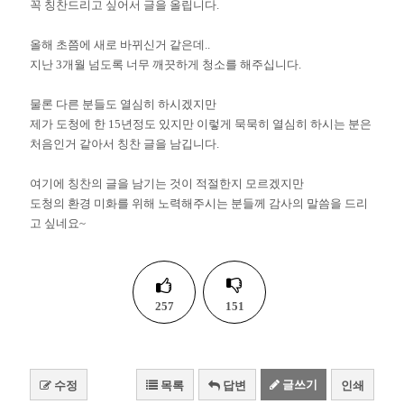
꼭 칭찬드리고 싶어서 글을 올립니다.
올해 초쯤에 새로 바뀌신거 같은데..
지난 3개월 넘도록 너무 깨끗하게 청소를 해주십니다.
물론 다른 분들도 열심히 하시겠지만
제가 도청에 한 15년정도 있지만 이렇게 묵묵히 열심히 하시는 분은
처음인거 같아서 칭찬 글을 남깁니다.
여기에 칭찬의 글을 남기는 것이 적절한지 모르겠지만
도청의 환경 미화를 위해 노력해주시는 분들께 감사의 말씀을 드리
고 싶네요~
257
151
글쓰기
수정
목록
답변
인쇄