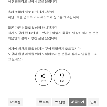
꼭 칭찬드리고 싶어서 글을 올립니다.
올해 초쯤에 새로 바뀌신거 같은데..
지난 3개월 넘도록 너무 깨끗하게 청소를 해주십니다.
물론 다른 분들도 열심히 하시겠지만
제가 도청에 한 15년정도 있지만 이렇게 묵묵히 열심히 하시는 분은
처음인거 같아서 칭찬 글을 남깁니다.
여기에 칭찬의 글을 남기는 것이 적절한지 모르겠지만
도청의 환경 미화를 위해 노력해주시는 분들께 감사의 말씀을 드리
고 싶네요~
257
151
글쓰기
수정
목록
답변
인쇄