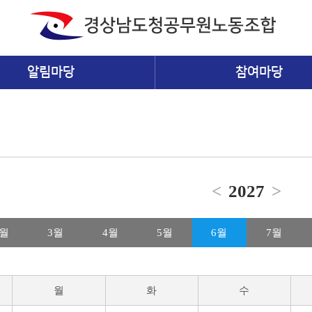
알림마당
참여마당
<
2027
>
2월
3월
4월
5월
6월
7월
월
화
수