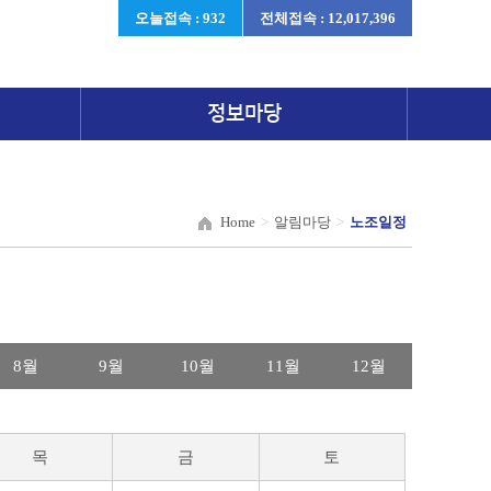
오늘접속 : 932
전체접속 : 12,017,396
정보마당
Home
>
알림마당
>
노조일정
8월
9월
10월
11월
12월
목
금
토