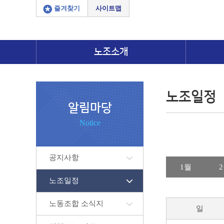
즐겨찾기
사이트맵
노조소개
노조일정
알림마당
Notice
공지사항
1월
노조일정
노동조합 소식지
일