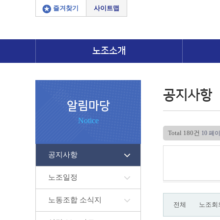
즐겨찾기
사이트맵
노조소개
공지사항
알림마당
Notice
Total 180건
10 페
공지사항
노조일정
노동조합 소식지
전체
노조회