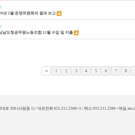
지
020년 2월 운영위원회의 결과 보고
지
상남도청공무원노동조합 12월 수입 및 지출
다음
맨끝
1
2
3
4
5
6
7
8
사림동 1) / 대표전화 055.211.2580~3 / 팩스 055.211.2589 / 메일 ako25