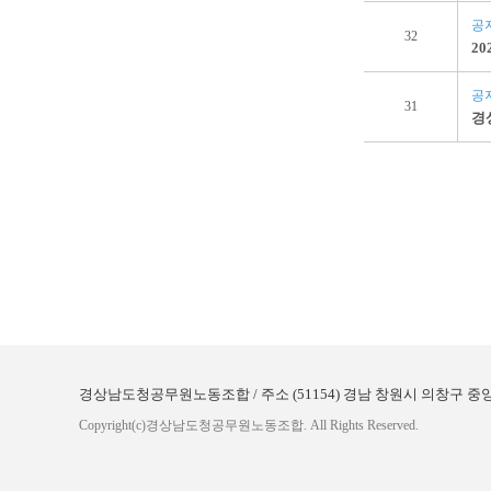
공
32
2
공
31
경
처음
경상남도청공무원노동조합 / 주소 (51154) 경남 창원시 의창구 중앙대로 300 (
Copyright(c)경상남도청공무원노동조합. All Rights Reserved.