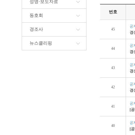
성명·보도자료
번호
동호회
공
경조사
45
경
뉴스클리핑
공
44
경
공
43
경
공
42
경
공
41
[
공
40
[